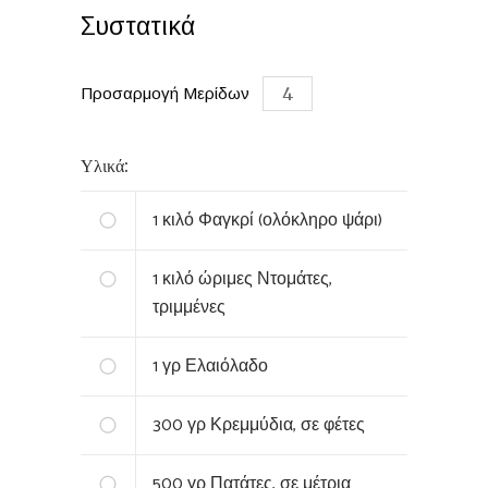
Συστατικά
Προσαρμογή Μερίδων
Υλικά:
1
κιλό Φαγκρί (ολόκληρο ψάρι)
1
κιλό ώριμες Ντομάτες,
τριμμένες
1
γρ Ελαιόλαδο
300
γρ Κρεμμύδια, σε φέτες
500
γρ Πατάτες, σε μέτρια