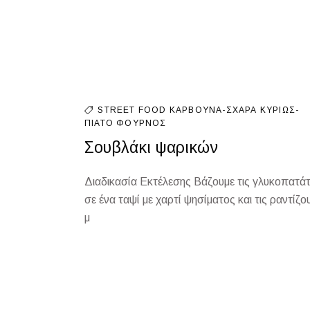
STREET FOOD
ΚΆΡΒΟΥΝΑ-ΣΧΆΡΑ
ΚΥΡΊΩΣ-
ΠΙΆΤΟ
ΦΟΎΡΝΟΣ
Σουβλάκι ψαρικών
Διαδικασία Εκτέλεσης Βάζουμε τις γλυκοπατά
σε ένα ταψί με χαρτί ψησίματος και τις ραντίζο
μ