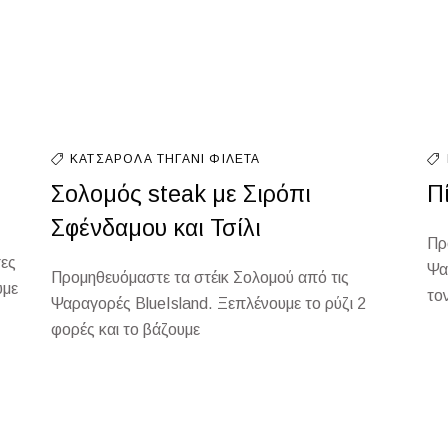
ΚΑΤΣΑΡΌΛΑ
ΤΗΓΆΝΙ
ΦΙΛΈΤΑ
Σολομός steak με Σιρόπι
Π
Σφένδαμου και Τσίλι
Πρ
τες
Ψα
Προμηθευόμαστε τα στέικ Σολομού από τις
υμε
το
Ψαραγορές BlueIsland. Ξεπλένουμε το ρύζι 2
φορές και το βάζουμε