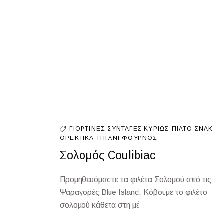
ΓΙΟΡΤΙΝΈΣ ΣΥΝΤΑΓΈΣ
ΚΥΡΊΩΣ-ΠΙΆΤΟ
ΣΝΑΚ-
ΟΡΕΚΤΙΚΆ
ΤΗΓΆΝΙ
ΦΟΎΡΝΟΣ
Σολομός Coulibiac
Προμηθευόμαστε τα φιλέτα Σολομού από τις
Ψαραγορές Blue Island. Κόβουμε το φιλέτο
σολομού κάθετα στη μέ