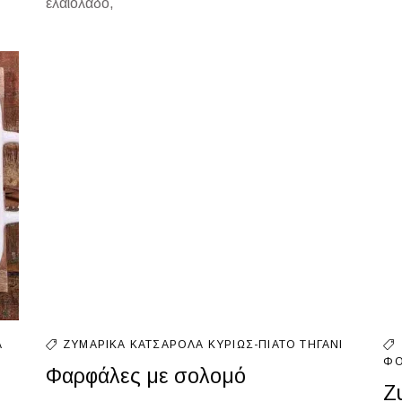
ελαιόλαδο,
Α
ΖΥΜΑΡΙΚΆ
ΚΑΤΣΑΡΌΛΑ
ΚΥΡΊΩΣ-ΠΙΆΤΟ
ΤΗΓΆΝΙ
ΦΟ
Φαρφάλες με σολομό
Ζ