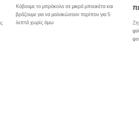
π
Κόβουμε το μπρόκολο σε μικρά μπουκέτα και
βράζουμε για να μαλακώσουν περίπου για 5
λεπτά χωρίς όμω
ές
Ζη
φι
φο